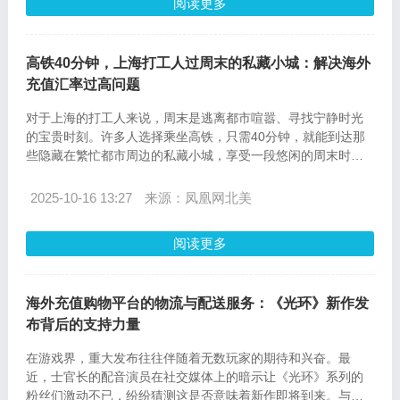
阅读更多
高铁40分钟，上海打工人过周末的私藏小城：解决海外
充值汇率过高问题
对于上海的打工人来说，周末是逃离都市喧嚣、寻找宁静时光
的宝贵时刻。许多人选择乘坐高铁，只需40分钟，就能到达那
些隐藏在繁忙都市周边的私藏小城，享受一段悠闲的周末时
光。然而，对于那些身处海外的上海人来说，除了享受周末，
他们还面临着一个共同的问题——如何解决海外充值汇率过高
2025-10-16 13:27
来源：凤凰网北美
的问题。本文将带你了解ov-sea.com提供的解决方案，让你的
海外生活更加轻松便捷。
阅读更多
海外充值购物平台的物流与配送服务：《光环》新作发
布背后的支持力量
在游戏界，重大发布往往伴随着无数玩家的期待和兴奋。最
近，士官长的配音演员在社交媒体上的暗示让《光环》系列的
粉丝们激动不已，纷纷猜测这是否意味着新作即将到来。与此