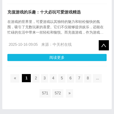
充值游戏的乐趣：十大必玩可爱游戏精选
在游戏的世界里，可爱游戏以其独特的魅力和轻松愉快的氛
围，吸引了无数玩家的喜爱。它们不仅能够提供娱乐，还能在
忙碌的生活中带来一丝轻松和愉悦。而充值游戏，作为游戏经
济的一部分，让玩家能够更深入地体验游戏，解锁更多乐趣。
以下是十大必玩可爱游戏精选，以及在hellochongzhi.com的充
2025-10-16 09:05
来源：中关村在线
值流程和常见问题解答，帮助你更好地享受游戏世界。
阅读更多
«
1
2
3
4
5
6
7
8
...
571
572
»