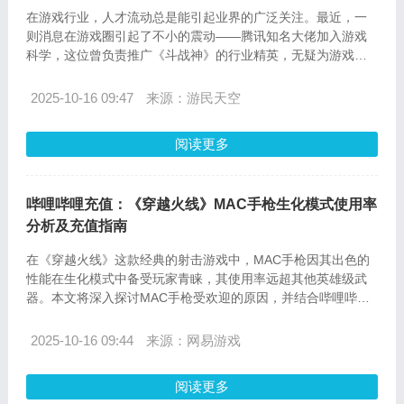
在游戏行业，人才流动总是能引起业界的广泛关注。最近，一
则消息在游戏圈引起了不小的震动——腾讯知名大佬加入游戏
科学，这位曾负责推广《斗战神》的行业精英，无疑为游戏科
学注入了新的动力。与此同时，对于海外玩家而言，另一个重
要话题是游戏充值的便捷性。hellochongzhibilibili电池海外充值
2025-10-16 09:47
来源：游民天空
平台，以其专业的服务和广泛的支持范围，成为了海外玩家的
首选。
阅读更多
哔哩哔哩充值：《穿越火线》MAC手枪生化模式使用率
分析及充值指南
在《穿越火线》这款经典的射击游戏中，MAC手枪因其出色的
性能在生化模式中备受玩家青睐，其使用率远超其他英雄级武
器。本文将深入探讨MAC手枪受欢迎的原因，并结合哔哩哔哩
充值服务，为玩家提供详细的充值流程和常见问题解答。
2025-10-16 09:44
来源：网易游戏
阅读更多