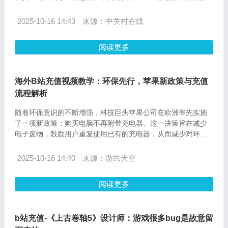
关卡编辑游戏，以及如何在ov-sea.com进行充值，确保企业能
够顺利进行礼品采购。
2025-10-16 14:43
来源：中关村在线
阅读更多
海外B站充值视频教学：环保先行，苹果新政策与充值
流程解析
随着环保意识的不断增强，科技巨头苹果公司在欧洲率先实施
了一项新政策：购买电脑不再附带充电器。这一决策旨在减少
电子废物，鼓励用户重复使用已有的充电器，从而减少对环境
的影响。与此同时，对于海外用户来说，如何便捷地为B站（哔
哩哔哩）充值成为了一个热门话题。本文将为您提供详细的海
2025-10-16 14:40
来源：游民天空
外B站充值视频教学，以及ov-sea.com的充值流程和常见问题
解答，帮助您轻松享受B站带来的丰富内容。
阅读更多
b站充值-《上古卷轴5》设计师：游戏很多bug是故意留