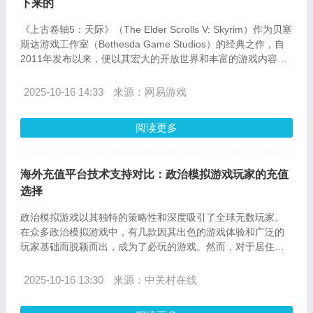
下来的
《上古卷轴5：天际》（The Elder Scrolls V: Skyrim）作为贝塞
斯达游戏工作室（Bethesda Game Studios）的经典之作，自
2011年发布以来，便以其宏大的开放世界和丰富的游戏内容赢
得了全球玩家的喜爱。然而，这款游戏也以其众多的bug和漏洞
而闻名。近日，游戏设计师在B站上透露，这些bug中有很多其
2025-10-16 14:33
来源：网易游戏
实是故意保留的。
阅读更多
海外充值平台技术支持对比：政治模拟游戏玩家的充值
选择
政治模拟游戏以其独特的策略性和深度吸引了全球无数玩家。
在众多政治模拟游戏中，有几款因其出色的游戏体验和广泛的
玩家基础而脱颖而出，成为了必玩的游戏。然而，对于居住在
海外的玩家来说，如何便捷地为这些游戏充值成为了一个重要
的问题。本文将对海外充值平台进行技术支持对比，并介绍在
2025-10-16 13:30
来源：中关村在线
ov-sea.com的充值流程及常见问题解答，帮助玩家更好地享受
政治模拟游戏的乐趣。