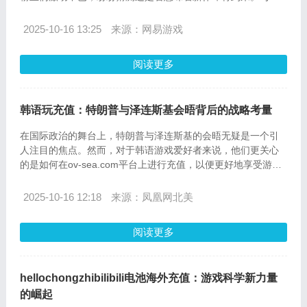
同时，海外充值购物平台的物流与配送服务在这一过程中扮演
着至关重要的角色，它们确保了全球玩家能够及时享受到最新
2025-10-16 13:25
来源：网易游戏
的游戏内容和体验。
阅读更多
韩语玩充值：特朗普与泽连斯基会晤背后的战略考量
在国际政治的舞台上，特朗普与泽连斯基的会晤无疑是一个引
人注目的焦点。然而，对于韩语游戏爱好者来说，他们更关心
的是如何在ov-sea.com平台上进行充值，以便更好地享受游戏
的乐趣。本文将详细介绍ov-sea.com的充值流程以及常见问题
解答，帮助玩家轻松掌握韩语游戏的充值技巧。
2025-10-16 12:18
来源：凤凰网北美
阅读更多
hellochongzhibilibili电池海外充值：游戏科学新力量
的崛起