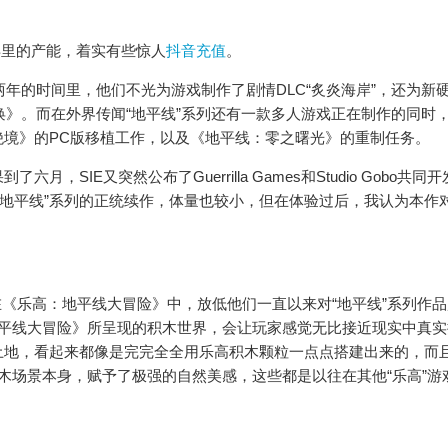
近两年里的产能，着实有些惊人
抖音充值
。
两年的时间里，他们不光为游戏制作了剧情DLC“炙炎海岸”，还为新
：山之呼唤》。而在外界传闻“地平线”系列还有一款多人游戏正在制作的同时
境》的PC版移植工作，以及《地平线：零之曙光》的重制任务。
IE又突然公布了Guerrilla Games和Studio Gobo共同开
“地平线”系列的正统续作，体量也较小，但在体验过后，我认为本作
显然没有在《乐高：地平线大冒险》中，放低他们一直以来对“地平线”系列作
地平线大冒险》所呈现的积木世界，会让玩家感觉无比接近现实中真实
土地，看起来都像是完完全全用乐高积木颗粒一点点搭建出来的，而
木场景本身，赋予了极强的自然美感，这些都是以往在其他“乐高”游