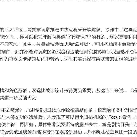
”的巨大区域，需要靠玩家推进主线流程来开展建设。原作中，这里
险》里，你可以把它理解为类似“怪物猎人”里的村落，玩家需要利
的不同区域。其中，像是建造裁缝店和“母神树”，可以帮助玩家解锁角
的摆件，则并不会对玩家的游戏流程造成任何实质影响。我当然不否
，作为每次关卡结束后的中转站，这里其实并没有给我带来太强的游
剧情和角色形象，永远比关卡设计来得更为重要。从这点上来说，《
将其进一步发扬光大。
：零之曙光》，但风格明显比原作轻松幽默许多，也充满了各种对原
人类文明的遗址后，才发现了可以用来扫描机械的“Focus”设备，
的便宜货。再比如，原作中养父罗斯特的意外去世，算是剧情开头一
斯特会变成游戏旁白继续陪伴在埃洛伊身边，并不断吐槽主角团一路