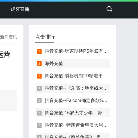
虎牙直播
点击排行
新闻资讯
抖音充值-玩家期待PS年底有发布会！业内人士：没消息别想了
运营
海外充值
抖音充值-瞬移机制2D精准平台游戏《忍者明》Demo上线Steam，有奖速通活动开启！
抖音充值--《乐高：地平线大冒险》评测：粉丝向的欢乐冒险"/> 主站 商城 论坛 自运营 登录 注册
抖音充值--Falcom确定多款Switch游戏开发中 《空轨FC重制》明年推出
抖音充值-16岁天才少年、资本家与《潜行者》不得不谈的故事
抖音充值-“特朗普希望澳大利亚勇敢面对中国”
抖音充值--《魔兽争霸3：重制版》2.0更新图形效果/重制UI