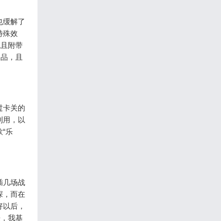
也缓解了
特殊效
跳且附带
耗品，且
过卡关的
利用，以
“乐
插几场战
深，而在
好以后，
来，我基