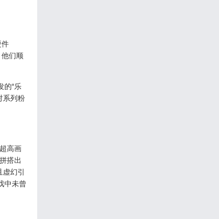
硬件
，他们顺
发的“乐
对系列粉
品超高画
拼搭出
且虚幻引
戏中未曾