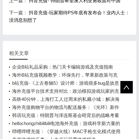
上一篇：
抖音充值-“特朗普希望澳大利亚勇敢面对中国”
下一篇：
抖音充值-玩家期待PS年底有发布会！业内人士：
没消息别想了
相关文章
企业B站礼品采购：热门关卡编辑游戏及充值指南
海外B站充值视频教学：环保先行，苹果新政策与充
值流程解析
b站充值-《上古卷轴5》设计师：游戏很多bug是故意
留下来的
海外充值平台技术支持对比：政治模拟游戏玩家的充
值选择
高铁40分钟，上海打工人过周末的私藏小城：解决海
外充值汇率过高问题
海外充值购物平台的物流与配送服务：《光环》新作
发布背后的支持力量
韩语玩充值：特朗普与泽连斯基会晤背后的战略考量
hellochongzhibilibili电池海外充值：游戏科学新力量的
崛起
哔哩哔哩充值：《穿越火线》MAC手枪生化模式使用