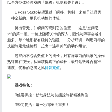
以全方位体验游戏的「瞬移」机制和关卡设计。
1 Poss Studio希望通过「瞬移」机制，来赋予该品类
一种全新的、更具机动性的体验。
掷出苦无，并瞬间闪现到它的位置——这是“空间忍
术”的第一招。一路上随着关卡的深入，困难与障碍会越来
越多。每个地形都有独特的谜题——分析环境，利用习得的
技能制定最佳路线，拉出一连串帅气的动作组合。
游戏内不包含数值上的成长，只有屏幕前的玩家的操作
熟练度在变强，从而获得真正的成长，最终达致糅合精准、
速度、优雅的忍者之风
抖音充值
。
游戏特色：
丝滑操控：移动身法与技能控制都精准到位
瞬间复活：每一秒都至关重要！