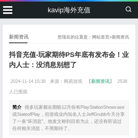
kavip海外充值
新闻资讯
您现在的位置是：
网站首页
>
新闻资讯
抖音充值-玩家期待PS年底有发布会！业
内人士：没消息别想了
2024-11-14 15:38
来源：网易游戏
【
新闻资讯
】
2538
人已围观
简介
很多玩家都在期盼12月份有PlayStationShowcase
或StateofPlay，但游戏业内知名人士JeffGrubb今天分享
了一条“坏消息”。他发文称到目前为止，还没有听说过
任何相关消息，不用期待了。