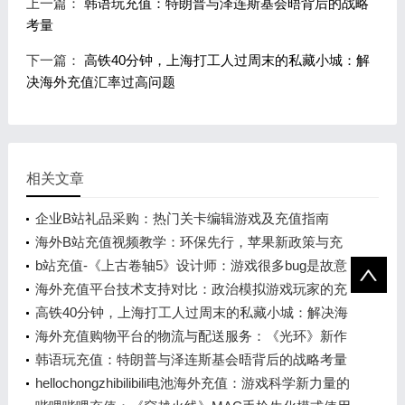
上一篇：
韩语玩充值：特朗普与泽连斯基会晤背后的战略
考量
下一篇：
高铁40分钟，上海打工人过周末的私藏小城：解
决海外充值汇率过高问题
相关文章
企业B站礼品采购：热门关卡编辑游戏及充值指南
海外B站充值视频教学：环保先行，苹果新政策与充
值流程解析
b站充值-《上古卷轴5》设计师：游戏很多bug是故意
留下来的
海外充值平台技术支持对比：政治模拟游戏玩家的充
值选择
高铁40分钟，上海打工人过周末的私藏小城：解决海
外充值汇率过高问题
海外充值购物平台的物流与配送服务：《光环》新作
发布背后的支持力量
韩语玩充值：特朗普与泽连斯基会晤背后的战略考量
hellochongzhibilibili电池海外充值：游戏科学新力量的